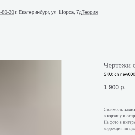
4-80-30
г. Екатеринбург, ул. Щорса, 7д
Теория
Чертежи с
SKU:
ch new00
1 900
р.
Стоимость завис
в корзину и отпр
На фото в интерь
коррекция по цв