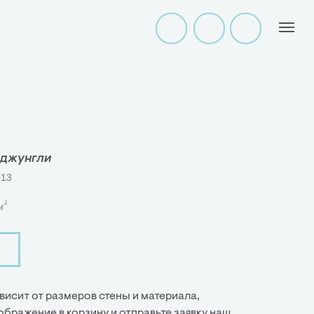
 джунгли
013
м²
висит от размеров стены и материала,
ображение в корзину и отправьте заявку наш