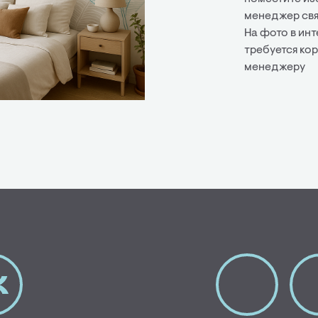
менеджер свя
На фото в ин
требуется ко
менеджеру