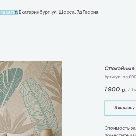
оказать
-80-30
г. Екатеринбург, ул. Щорса, 7д
Теория
Спокойные
Артикул:
trp 00
1 900
р.
/
1 
В корзину
Стоимость за
поместите из