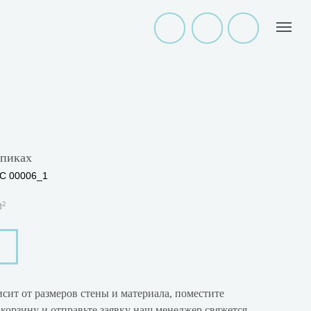
опиках
C 00006_1
м²
сит от размеров стены и материала, поместите
корзину и отправьте заявку наш менеджер свяжется