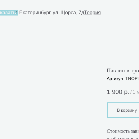
4-80-30
казать
г. Екатеринбург, ул. Щорса, 7д
Теория
Павлин в тр
Артикул:
TROPI
1 900
р.
/
1 
В корзину
Стоимость зави
изображение в 