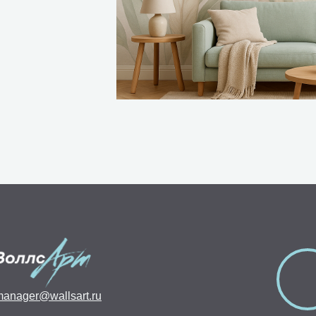
anager@wallsart.ru