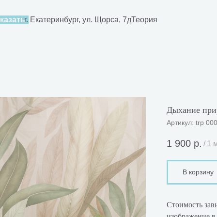
4-80-30
казать
г. Екатеринбург, ул. Щорса, 7д
Теория
Дыхание при
Артикул:
trp 00
1 900
р.
/
1 
В корзину
Стоимость зави
изображение в 