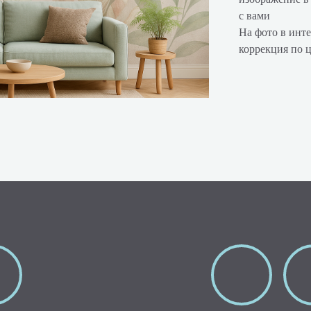
с вами
На фото в инте
коррекция по 