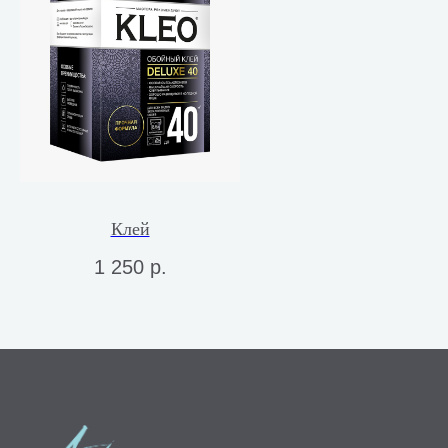
Клей
1 250
р.