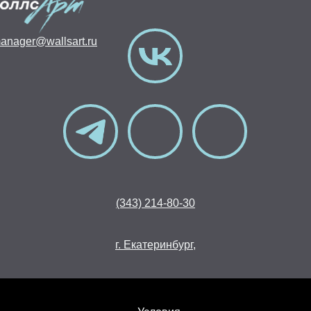
anager@wallsart.ru
(343) 214-80-30
г. Екатеринбург,