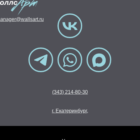
anager@wallsart.ru
(343) 214-80-30
г. Екатеринбург,