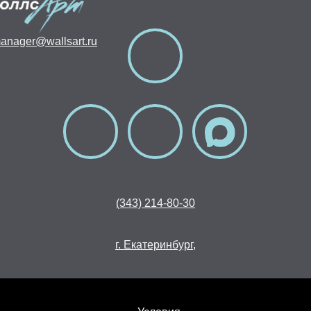
anager@wallsart.ru
(343) 214-80-30
г. Екатеринбург,