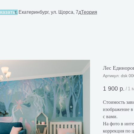
4-80-30
казать
г. Екатеринбург, ул. Щорса, 7д
Теория
Лес Единоро
Артикул:
dsk 00
1 900
р.
/
1 
Стоимость зави
изображение в 
с вами.
На фото в инте
коррекция по 