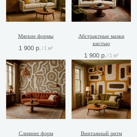
Мягкие формы
Абстрактные мазки
кистью
1 900
р.
/
1 м²
1 900
р.
/
1 м²
Слияние форм
Винтажный ритм