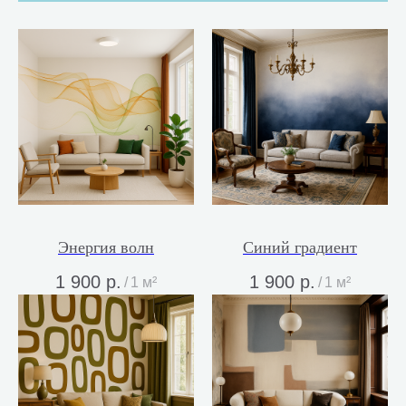
Энергия волн
Синий градиент
1 900
р.
1 900
р.
/
1 м²
/
1 м²