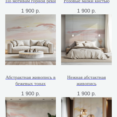
По мотивам горной реки
Розовые мазки кистью
1 900
р.
1 900
р.
Абстрактная живопись в
Нежная абстактная
бежевых тонах
живопись
1 900
р.
1 900
р.