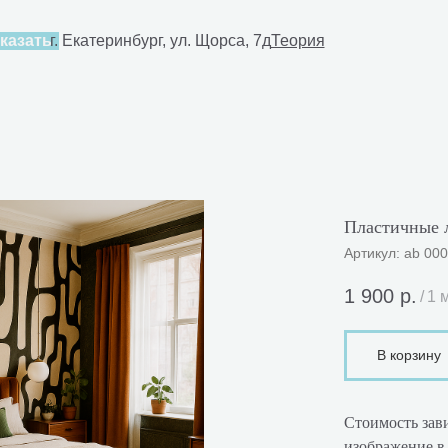
4-80-30
казать
г. Екатеринбург, ул. Щорса, 7д
Теория
Пластичные 
Артикул:
ab 00
1 900
р.
/
1 
В корзину
Стоимость зави
изображение в 