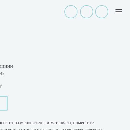
линии
042
м²
сит от размеров стены и материала, поместите
корзину и отправьте заявку наш менеджер свяжется